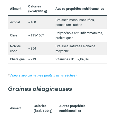
Calories
Aliment
Autres propriétés nutritionnelles
(kcal/100 g)
Graisses mono-insaturées,
Avocat
~160
potassium, lutéine
Polyphénols anti-inflammatoires,
Olive
~115-150*
probiotiques
Noix de
Graisses saturées à chaîne
~354
coco
moyenne
Châtaigne
~213
Vitamines B1,B2,B6,B9
*
Valeurs approximatives (fruits frais vs séchés)
Graines oléagineuses
Calories
Autres propriétés
Aliment
(kcal/100 g)
nutritionnelles