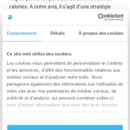
calories. A notre avis, il s’agit d’une stratégie
intéressante pour maintenir la tonicité
musculaire, préserver le muscle lui-même et
favoriser la perte des graisses. Les protéines
Consentement
Détails
À propos des cookies
sont rassasiantes. Elle ont un effet coupe-faim
très intéressant. Disons que le total calorique est
Ce site web utilise des cookies.
souvent plus modéré lorsqu’un apport optimal
en protéines a été réalisé en journée.
Les cookies nous permettent de personnaliser le contenu
et les annonces, d'offrir des fonctionnalités relatives aux
Quant à vos entrainements sportifs, si vous
médias sociaux et d'analyser notre trafic. Nous
faites surtout de la musculation ou du Crossfit,
partageons également des informations sur l'utilisation de
notre site avec nos partenaires de médias sociaux, de
l’été est aussi la saison par excellence des
publicité et d'analyse, qui peuvent combiner celles-ci
activités d’endurance ou de cardiotraining.
avec d'autres informations que vous leur avez fournies
Réduire l’intensité de vos séances de
ou qu'ils ont collectées lors de votre utilisation de leurs
musculation tout en favorisant le cardio avec la
services.
natation, le cyclisme ou la course à pieds vous