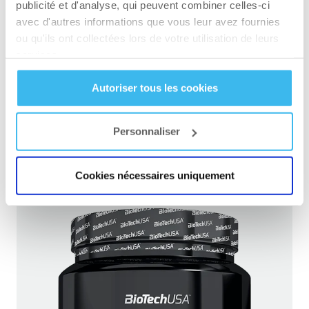
BioTechUSA
, disponible en poudre aromatisée
publicité et d'analyse, qui peuvent combiner celles-ci
de 350 g, offrent un profil complet en acides
avec d'autres informations que vous leur avez fournies
ou qu'ils ont collectées lors de votre utilisation de leurs
aminés essentiels, sans sucre ajouté ni calorie
services.
superflue, ce qui les rend adaptés aussi bien en
phase de prise de masse qu’en période de
Autoriser tous les cookies
sèche. Pour une vue d’ensemble, consultez
également notre article sur les
8 acides aminés
Personnaliser
essentiels : définition et rôle
.
Cookies nécessaires uniquement