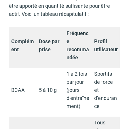
être apporté en quantité suffisante pour être
actif. Voici un tableau récapitulatif :
Fréquenc
Complém
Dose par
e
Profil
ent
prise
recomma
utilisateur
ndée
1 à 2 fois
Sportifs
par jour
de force
BCAA
5 à 10 g
(jours
et
d’entraîne
d’enduran
ment)
ce
Tous