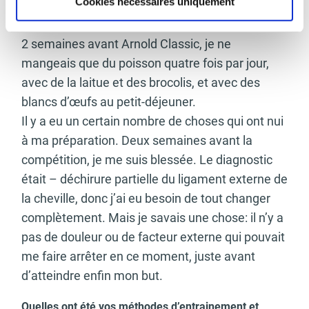
Cookies nécessaires uniquement
fonction de ma forme et de poids, je passe au
poisson.
2 semaines avant Arnold Classic, je ne
mangeais que du poisson quatre fois par jour,
avec de la laitue et des brocolis, et avec des
blancs d’œufs au petit-déjeuner.
Il y a eu un certain nombre de choses qui ont nui
à ma préparation. Deux semaines avant la
compétition, je me suis blessée. Le diagnostic
était – déchirure partielle du ligament externe de
la cheville, donc j’ai eu besoin de tout changer
complètement. Mais je savais une chose: il n’y a
pas de douleur ou de facteur externe qui pouvait
me faire arrêter en ce moment, juste avant
d’atteindre enfin mon but.
Quelles ont été vos méthodes d’entrainement et