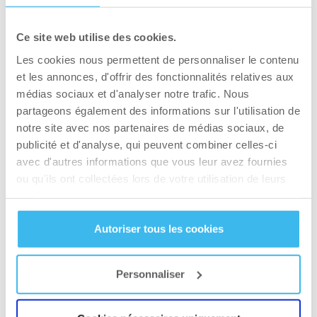
chaque jour comme une opportunité et non
comme un fardeau.
Ce site web utilise des cookies.
Je fais 14 sessions d’entrainement par semaine,
Les cookies nous permettent de personnaliser le contenu
ce qui fait deux chaque jour. Je commence par
et les annonces, d'offrir des fonctionnalités relatives aux
45-60 minutes de cardio à jeun et je fais de la
médias sociaux et d'analyser notre trafic. Nous
partageons également des informations sur l'utilisation de
musculation dans l’après-midi avec László
notre site avec nos partenaires de médias sociaux, de
Berkes.
publicité et d'analyse, qui peuvent combiner celles-ci
avec d'autres informations que vous leur avez fournies
Quel était votre régime alimentaire qui vous a aidé à
ou qu'ils ont collectées lors de votre utilisation de leurs
atteindre cette forme superbe?
services.
Régler l’alimentation de la bonne façon est au
moins aussi important que l’entrainement lui-
Autoriser tous les cookies
même. Je suivais mon régime de 12 semaines
pré compétition en la respectant exactement au
Personnaliser
gramme, tous les jours. Pour 80% de période
préparatoire je mange du poulet, puis en