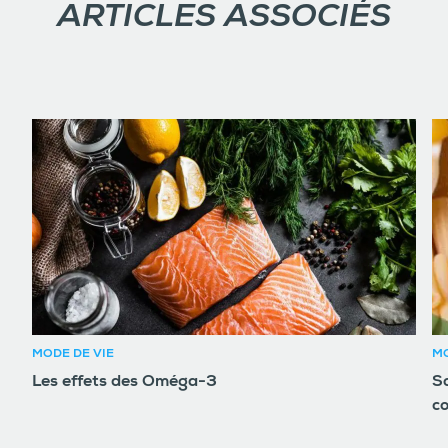
ARTICLES ASSOCIÉS
MODE DE VIE
MO
Les effets des Oméga-3
So
c