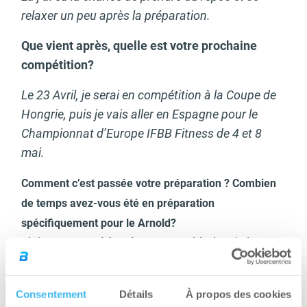
relaxer un peu après la préparation.
Que vient après, quelle est votre prochaine
compétition?
Le 23 Avril, je serai en compétition à la Coupe de
Hongrie, puis je vais aller en Espagne pour le
Championnat d’Europe IFBB Fitness de 4 et 8
mai.
Comment c’est passée votre préparation ? Combien
de temps avez-vous été en préparation
spécifiquement pour le Arnold?
J’ai commencé à préparer Arnold Classic le 10
Décembre, donc pendant Noël aussi – que j’ai
d’ailleurs célébré par un entraînement quotidien.
Consentement
Détails
À propos des cookies
Ainsi, comme je suis très motivée, je considère