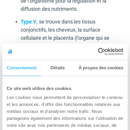
de l’organisme pour la régulation et la
diffusion des nutriments.
Type V
, se trouve dans les tissus
conjonctifs, les cheveux, la surface
cellulaire et le placenta (l’organe qui se
développe dans l’utérus pendant la
grossesse, fournit de l’oxygène et des
nutriments au bébé et élimine les déchets).
Consentement
Détails
À propos des cookies
Type X :
ce type aide à la formation de
nouveaux os et à la formation du cartilage
Ce site web utilise des cookies.
articulaire. Il est impliqué dans le processus
Les cookies nous permettent de personnaliser le contenu
d’ossification, est bénéfique pour la
et les annonces, d'offrir des fonctionnalités relatives aux
cicatrisation des fractures osseuses et la
médias sociaux et d'analyser notre trafic. Nous
réparation des articulations.
partageons également des informations sur l'utilisation de
notre site avec nos partenaires de médias sociaux, de
Ainsi – d’après les caractéristiques et les