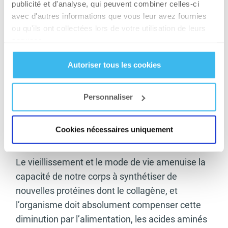
publicité et d'analyse, qui peuvent combiner celles-ci
fonctionnalités – il est facile de comprendre
avec d'autres informations que vous leur avez fournies
l’importance du collagène dans le corps humain
ou qu'ils ont collectées lors de votre utilisation de leurs
et les fonctions vitales qu’il représente dans le
services.
fonctionnement global de l’organisme. Le
Autoriser tous les cookies
collagène représente une armature pour les
tissus du corps humain. Sans collagène
l’organisme humain ne pourrait fonctionner, car
Personnaliser
la plupart des organes ne pourraient être formés
de la façon dont ils le sont, et les échanges
Cookies nécessaires uniquement
intracorporels ne pourraient se faire.
Le vieillissement et le mode de vie amenuise la
capacité de notre corps à synthétiser de
nouvelles protéines dont le collagène, et
l’organisme doit absolument compenser cette
diminution par l’alimentation, les acides aminés