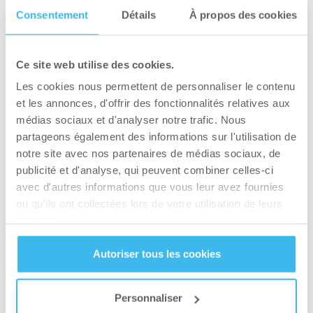
considérablement réduits.
Consentement
Détails
À propos des cookies
Indice glycémique de la
Ce site web utilise des cookies.
patate douce
Les cookies nous permettent de personnaliser le contenu
La patate douce tire sa réputation d’aliment
et les annonces, d'offrir des fonctionnalités relatives aux
médias sociaux et d'analyser notre trafic. Nous
minceur de son indice glycémique avantageux,
partageons également des informations sur l'utilisation de
mais cette valeur varie considérablement selon
notre site avec nos partenaires de médias sociaux, de
la façon dont vous la préparez. Comprendre ces
publicité et d'analyse, qui peuvent combiner celles-ci
nuances vous permet d’optimiser ses bénéfices
avec d'autres informations que vous leur avez fournies
pour votre perte de poids.
ou qu'ils ont collectées lors de votre utilisation de leurs
services.
L’impact du mode de
Autoriser tous les cookies
cuisson sur l’IG de la patate
douce
Personnaliser