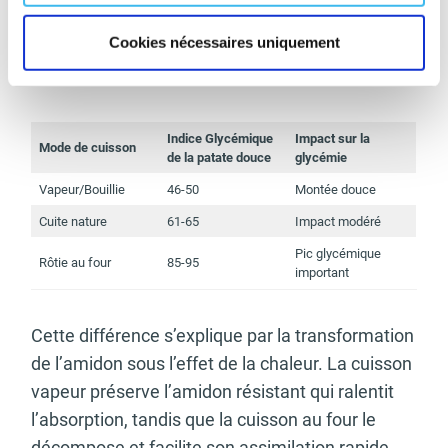
Le mode de préparation influence directement
Cookies nécessaires uniquement
l’indice glycémique de la patate douce, créant
des écarts surprenants pour le même aliment.
Indice Glycémique
Impact sur la
Mode de cuisson
de la patate douce
glycémie
Vapeur/Bouillie
46-50
Montée douce
Cuite nature
61-65
Impact modéré
Pic glycémique
Rôtie au four
85-95
important
Cette différence s’explique par la transformation
de l’amidon sous l’effet de la chaleur. La cuisson
vapeur préserve l’amidon résistant qui ralentit
l’absorption, tandis que la cuisson au four le
décompose et facilite son assimilation rapide.