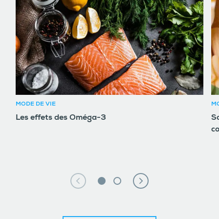
MODE DE VIE
MO
Les effets des Oméga-3
So
c