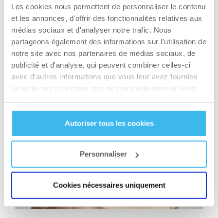
– borborygmes (estomac qui gargouille)
Les cookies nous permettent de personnaliser le contenu
et les annonces, d'offrir des fonctionnalités relatives aux
– production de gaz
médias sociaux et d'analyser notre trafic. Nous
partageons également des informations sur l'utilisation de
– diarrhée ou selles molles
notre site avec nos partenaires de médias sociaux, de
publicité et d'analyse, qui peuvent combiner celles-ci
– vomissements
avec d'autres informations que vous leur avez fournies
ou qu'ils ont collectées lors de votre utilisation de leurs
services.
Autoriser tous les cookies
Personnaliser
Cookies nécessaires uniquement