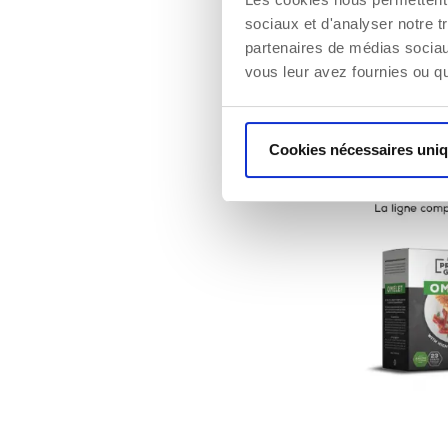
gâché. Que ce 
sociaux et d'analyser notre t
partenaires de médias sociaux
vous plaisir et
vous leur avez fournies ou qu'
pour diabétiqu
Un colis de
Cookies nécessaires uni