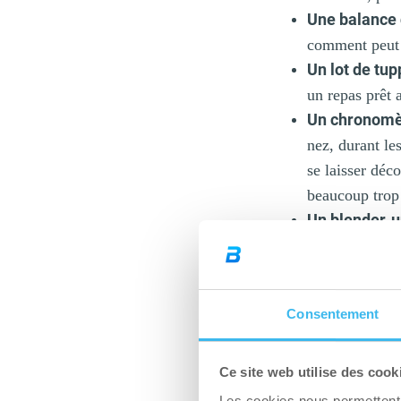
Une balance 
comment peut 
Un lot de tu
un repas prêt 
Un chronomè
nez, durant les
se laisser déc
beaucoup trop
Un blender, 
rapide.
Un cuit vape
c’est vraiment
Consentement
la plus saine! 
truc croquant,
Un livre de c
Ce site web utilise des cook
routine, on s’
Les cookies nous permettent d