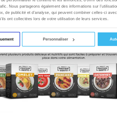
soit low carb, sain, coloré, protéiné, spécifique à un style d
rafic. Nous partageons également des informations sur l'utilisati
, de publicité et d'analyse, qui peuvent combiner celles-ci avec
 découvrez plein de nouvelles recettes! Ceci dit entre nous, peti
ils ont collectées lors de votre utilisation de leurs services.
es ont des recettes sans sucres exquises. Une redécouverte de 
 compléments BioTechUSA
:
rien ne fait plus plaisir!
quement
Personnaliser
Aut