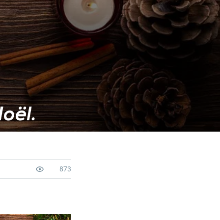
oël.
873