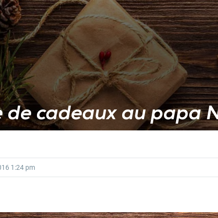
e de cadeaux au papa N
016
1:24 pm