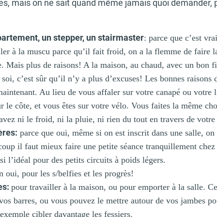
ées, mais on ne sait quand même jamais quoi demander, pa
partement, un stepper, un stairmaster
: parce que c’est vra
ler à la muscu parce qu’il fait froid, on a la flemme de faire l
. Mais plus de raisons! A la maison, au chaud, avec un bon f
soi, c’est sûr qu’il n’y a plus d’excuses! Les bonnes raisons 
ntenant. Au lieu de vous affaler sur votre canapé ou votre li
r le côte, et vous êtes sur votre vélo. Vous faites la même ch
vez ni le froid, ni la pluie, ni rien du tout en travers de votr
ères:
parce que oui, même si on est inscrit dans une salle, on 
 coup il faut mieux faire une petite séance tranquillement chez
si l’idéal pour des petits circuits à poids légers.
 oui, pour les s/belfies et les progrès!
es:
pour travailler à la maison, ou pour emporter à la salle. Ce
 vos barres, ou vous pouvez le mettre autour de vos jambes po
 exemple cibler davantage les fessiers.