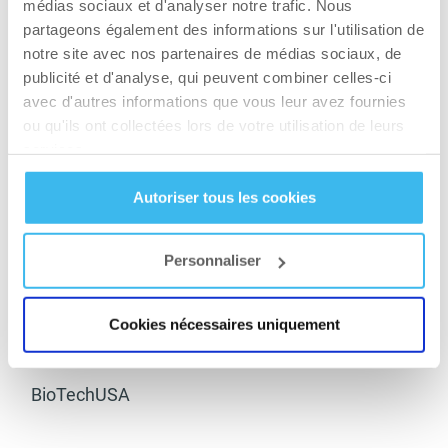
médias sociaux et d'analyser notre trafic. Nous
partageons également des informations sur l'utilisation de
notre site avec nos partenaires de médias sociaux, de
publicité et d'analyse, qui peuvent combiner celles-ci
avec d'autres informations que vous leur avez fournies
ou qu'ils ont collectées lors de votre utilisation de leurs
services.
Autoriser tous les cookies
Personnaliser
N’oubliez pas de venir nous rendre visite sur
notre stand BioTechUSA pour essayer nos
protéines et nos barres, et pour rencontrer les
Cookies nécessaires uniquement
athlètes qui vous y attendront !
BioTechUSA