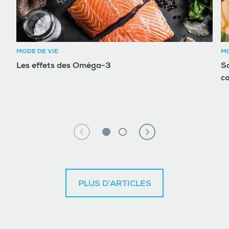
MODE DE VIE
MO
Les effets des Oméga-3
So
c
PLUS D’ARTICLES