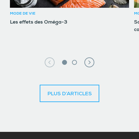
MODE DE VIE
MO
Les effets des Oméga-3
So
c
PLUS D’ARTICLES