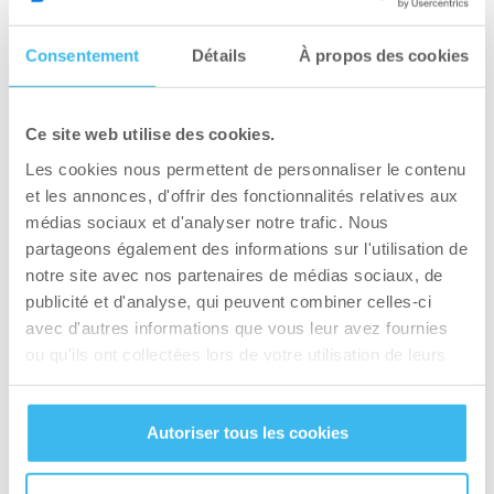
Leg press : 3 x 6 réps
Consentement
Détails
À propos des cookies
Barre au front (triceps) : 3 x 6 réps
Jour 4 : Cardio et abdo
Ce site web utilise des cookies.
Les cookies nous permettent de personnaliser le contenu
30 min HIIT
et les annonces, d'offrir des fonctionnalités relatives aux
3 x circuit abdos :
médias sociaux et d'analyser notre trafic. Nous
partageons également des informations sur l'utilisation de
– Remonté de jambe
notre site avec nos partenaires de médias sociaux, de
publicité et d'analyse, qui peuvent combiner celles-ci
– Abdo crunch
avec d'autres informations que vous leur avez fournies
ou qu'ils ont collectées lors de votre utilisation de leurs
– Oblique
services.
Jour 5 : Tirage 2
Autoriser tous les cookies
Leg curl : 3 x 12 réps