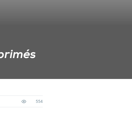
mprimés
554