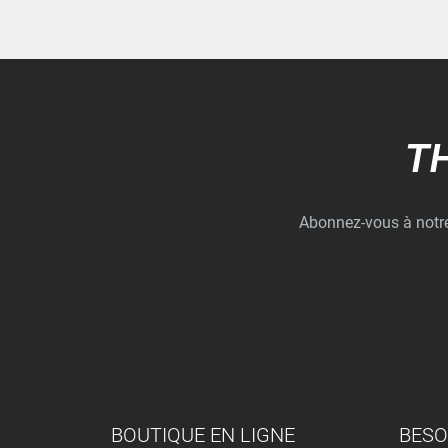
T
Abonnez-vous à notre 
MENU DU PIED DE PAGE
BOUTIQUE EN LIGNE
BESO