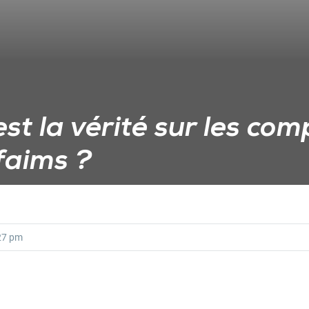
est la vérité sur les co
faims ?
27 pm