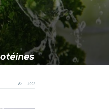
otéines
4002