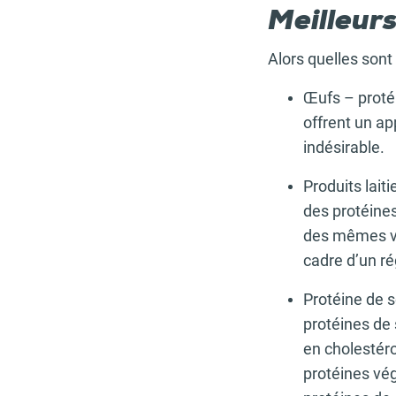
Meilleur
Alors quelles sont
Œufs – protéi
offrent un ap
indésirable.
Produits laiti
des protéines
des mêmes ver
cadre d’un r
Protéine de s
protéines de 
en cholestéro
protéines vég