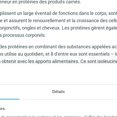
 teneur en protéines des produits carnés.
lissent un large éventail de fonctions dans le corps, sont
le et assurent le renouvellement et la croissance des cell
conjonctifs, ongles et cheveux. Les protéines gèrent égal
s processus corporels.
 des protéines en combinant des substances appelées aci
s utilise au quotidien, et 8 d’entre eux sont essentiels – 
s obtenir avec les apports alimentaires. Ce sont isoleucine
alanine, thréonine, tryptophane et valine (l’histidine es
essentielle pour les nourrissons).
nes des aliments d’origine végétale tels que les noix, les 
Détails
 les arachides) est très élevée et rivalise avec celle de l
végétariens incluent des œufs et / ou des produits laitier
ies.
téines, le fromage a des niveaux de protéines similaires 
is que l’œuf est considéré comme l’aliment protéiné idéa
e personnaliser le contenu et les annonces, d'offrir des fonctio