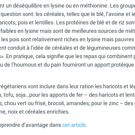
nt un déséquilibre en lysine ou en méthionine. Les group
uestion sont: les céréales, telles que le blé, l’avoine et le 
cots, pois et lentilles. Les protéines de blé et de riz son
aibles en lysine mais sont de meilleures sources de mét
t les pois sont relativement riches en lysine mais pauvre
ent conduit à l’idée de céréales et de légumineuses com
. En pratique, cela signifie que les repas qui combinent
 ou de l’houmous et du pain fourniront un apport protéiqu
égétariens vont inclure dans leur ration les haricots et 
 tofu, soja…pour les apports de fer – des haricots et lenti
, chou vert ou frisé, brocoli, amandes; pour le zinc – des
me, noix et céréales enrichies.
pprendre d’avantage dans
cet article
.