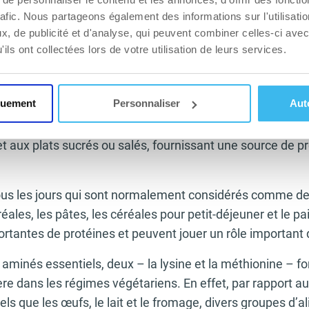
rafic. Nous partageons également des informations sur l'utilisati
en acides aminés.
, de publicité et d'analyse, qui peuvent combiner celles-ci avec
taux fournissent également une part importante de l’appo
ils ont collectées lors de votre utilisation de leurs services.
comme le quinoa, peuvent constituer la base de nombre
se de soja tels que le lait, le tofu, le miso ou les produits
quement
Personnaliser
Aut
ers et les saucisses (penser à bien décortiquer les ingr
urce de protéines la plus polyvalente. Les noix peuvent 
et aux plats sucrés ou salés, fournissant une source de p
ous les jours qui sont normalement considérés comme des
éréales, les pâtes, les céréales pour petit-déjeuner et le p
rtantes de protéines et peuvent jouer un rôle important
 aminés essentiels, deux – la lysine et la méthionine – fon
ière dans les régimes végétariens. En effet, par rapport a
els que les œufs, le lait et le fromage, divers groupes d’a