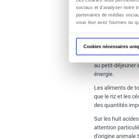
sociaux et d'analyser notre t
équilibre optimal 
partenaires de médias sociaux
Les aliments végé
vous leur avez fournies ou qu'
Les légumineuses 
et les produits à ba
Cookies nécessaires uni
comme les hamburg
probablement la so
au petit-déjeuner 
énergie.
Les aliments de t
que le riz et les c
des quantités impo
Sur les huit acides
attention particul
d’origine animale t