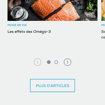
MODE DE VIE
MO
Les effets des Oméga-3
So
c
PLUS D’ARTICLES