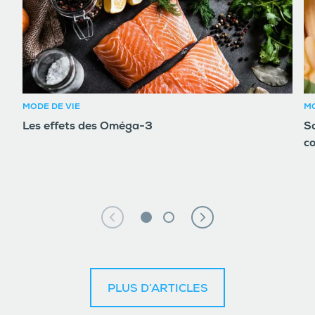
MODE DE VIE
MO
Les effets des Oméga-3
So
c
PLUS D’ARTICLES