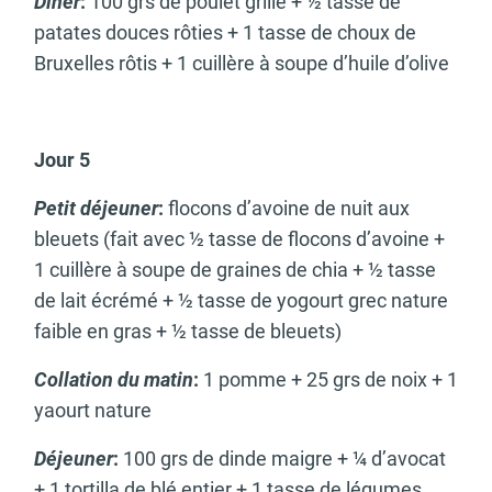
Dîner
:
100 grs de poulet grillé + ½ tasse de
patates douces rôties + 1 tasse de choux de
Bruxelles rôtis + 1 cuillère à soupe d’huile d’olive
Jour 5
Petit déjeuner
:
flocons d’avoine de nuit aux
bleuets (fait avec ½ tasse de flocons d’avoine +
1 cuillère à soupe de graines de chia + ½ tasse
de lait écrémé + ½ tasse de yogourt grec nature
faible en gras + ½ tasse de bleuets)
Collation du matin
:
1 pomme + 25 grs de noix + 1
yaourt nature
Déjeuner
:
100 grs de dinde maigre + ¼ d’avocat
+ 1 tortilla de blé entier + 1 tasse de légumes