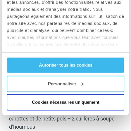
et les annonces, d'offrir des fonctionnalités relatives aux
médias sociaux et d'analyser notre trafic. Nous
Jour 1
partageons également des informations sur l'utilisation de
Petit déjeuner
:
smoothie vert (à base de ½
notre site avec nos partenaires de médias sociaux, de
publicité et d'analyse, qui peuvent combiner celles-ci
banane + ½ tasse de mangue surgelée + 1 tasse
avec d'autres informations que vous leur avez fournies
de chou frisé + ½ tasse de yogourt grec nature
ou qu'ils ont collectées lors de votre utilisation de leurs
faible en gras + ½ petit avocat + ½ tasse de lait
services.
écrémé)
Autoriser tous les cookies
Collation du matin
:
1 pomme + 25 grs de noix + 1
yaourt nature
Personnaliser
Déjeuner
:
2 tasses de soupe aux légumes, 100
grs de fromage blanc 0%
Cookies nécessaires uniquement
Collation de l’après-midi
:
1 tasse de petites
carottes et de petits pois + 2 cuillères à soupe
d’houmous