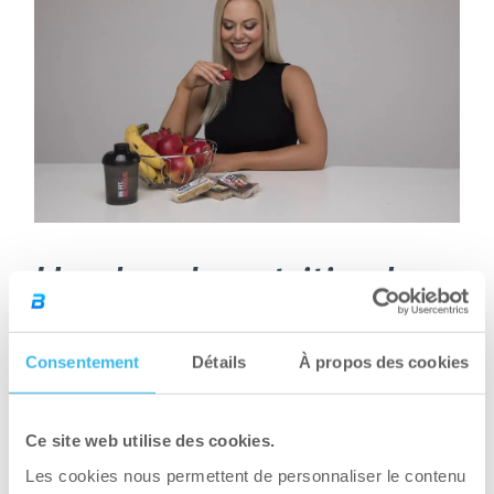
Un plan de nutrition bas
en glucides sur 7 jours
Consentement
Détails
À propos des cookies
Voici un plan de nutrition sur une semaine qui
vous permet de voir mieux à quoi ressemble
cette fameuse diète.
Ce site web utilise des cookies.
Les cookies nous permettent de personnaliser le contenu