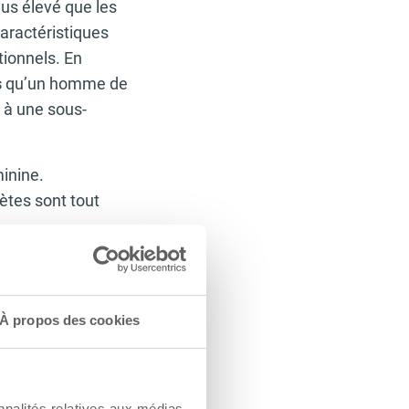
us élevé que les
aractéristiques
tionnels. En
s
qu’un homme de
e à une sous-
inine.
ètes sont tout
À propos des cookies
 la perte
ation saine
nnalités relatives aux médias