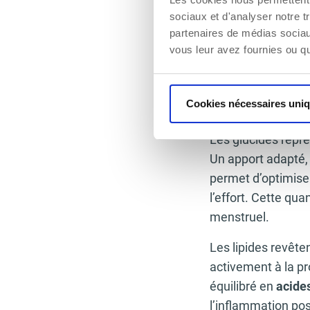
sociaux et d'analyser notre t
partenaires de médias sociaux
vous leur avez fournies ou qu'
Un apport quotidi
nécessaire pour so
Cookies nécessaires uni
le système immuni
Les glucides repré
Un apport adapté,
permet d’optimise
l’effort. Cette qu
menstruel.
Les lipides revête
activement à la pr
équilibré en
acide
l’inflammation pos