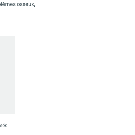
oblèmes osseux,
més