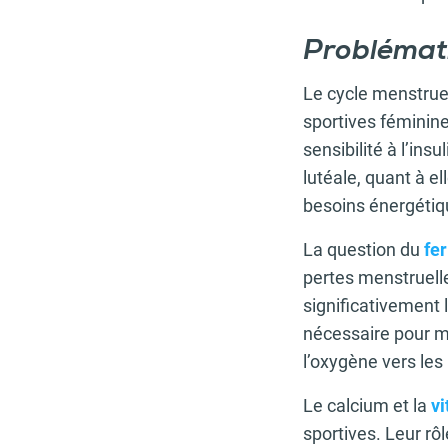
Problémati
Le cycle menstrue
sportives féminin
sensibilité à l’ins
lutéale, quant à e
besoins énergétiq
La question du
fer
pertes menstruell
significativement 
nécessaire pour ma
l’oxygène vers les
Le calcium et la
v
sportives. Leur rô