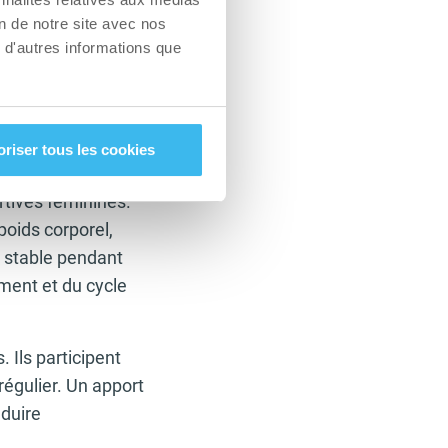
on de notre site avec nos
 d'autres informations que
rporel s’avère
igre et renforcer
oriser tous les cookies
rtives féminines.
oids corporel,
e stable pendant
ement et du cycle
 Ils participent
égulier. Un apport
duire