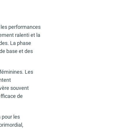
t les performances
ement ralenti et la
cides. La phase
 de base et des
 féminines. Les
ntent
vère souvent
fficace de
 pour les
primordial,