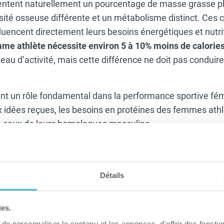
tent naturellement un pourcentage de masse grasse pl
té osseuse différente et un métabolisme distinct. Ces c
luencent directement leurs besoins énergétiques et nutri
me athlète nécessite environ 5 à 10% moins de calorie
au d’activité, mais cette différence ne doit pas conduir
ent un rôle fondamental dans la performance sportive fém
 idées reçues, les besoins en protéines des femmes athl
e ceux de leurs homologues masculins.
MODE DE VIE
Détails
Le rôle des protéines dans
recommandé
de poids et dans l’aliment
ies.
e personnaliser le contenu et les annonces, d'offrir des fonctio