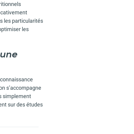
ritionnels
ficativement
 les particularités
optimiser les
 une
reconnaissance
ution s’accompagne
as simplement
ent sur des études