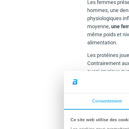
Les femmes présen
hommes, une densi
physiologiques inf
moyenne,
une fem
même poids et nive
alimentation.
Les protéines jou
Contrairement aux
aussi cruciaux qu
Consentement
Article 
Ce site web utilise des cook
Les cookies nous permettent d