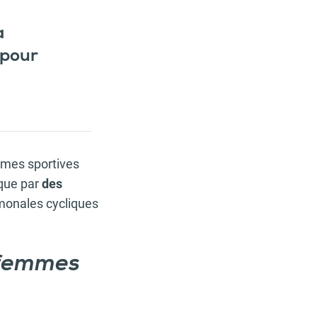
a
 pour
mmes sportives
ique par
des
monales cycliques
s femmes