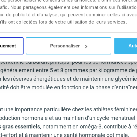
LIRE
rafic. Nous partageons également des informations sur l'utilisati
, de publicité et d'analyse, qui peuvent combiner celles-ci avec
ils ont collectées lors de votre utilisation de leurs services.
en entre 1,4 et 2,0 grammes par kilogramme de poids
co
utenir la récupération musculaire, maintenir la masse ma
quement
Personnaliser
Aut
taire.
sentent le carburant principal pour les performances spo
 généralement entre 5 et 8 grammes par kilogramme de p
r les réserves énergétiques et de maintenir une glycémi
antité doit être modulée en fonction de la phase d’entraîn
nt une importance particulière chez les athlètes féminines.
oduction hormonale et au maintien d’un cycle menstruel r
s gras essentiels
, notamment en oméga-3, contribue à ré
t-effort et à maintenir une santé hormonale optimale.