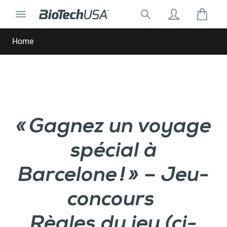
Ignorer et aller au contenu
Basculer la navigation
Rechercher:
Rechercher une fenêtre de saisie automatique
Home
« Gagnez un voyage
spécial à
Barcelone ! » – Jeu-
concours
Règles du jeu (ci-