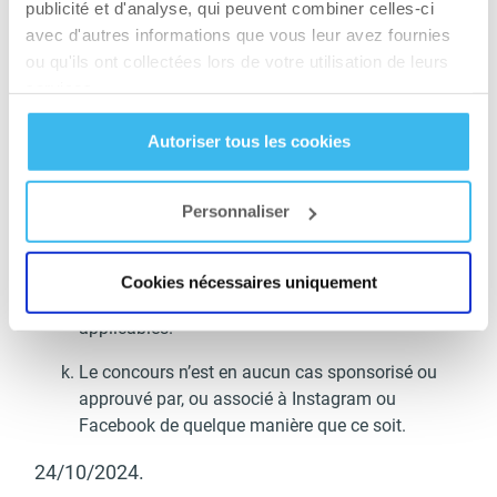
ou raisonnablement suspectée.
publicité et d'analyse, qui peuvent combiner celles-ci
avec d'autres informations que vous leur avez fournies
L’Organisateur ne peut être tenu responsable des
ou qu'ils ont collectées lors de votre utilisation de leurs
prix endommagés, volés, perdus ou égarés
services.
pendant le transport.
Autoriser tous les cookies
L’Organisateur se réserve le droit de modifier
unilatéralement le présent Règlement ou de
mettre fin au Jeu à tout moment.
Personnaliser
Si le présent Règlement ne réglemente pas une
question particulière, les dispositions applicables
Cookies nécessaires uniquement
de la législation française en vigueur sont
applicables.
Le concours n’est en aucun cas sponsorisé ou
approuvé par, ou associé à Instagram ou
Facebook de quelque manière que ce soit.
24/10/2024.