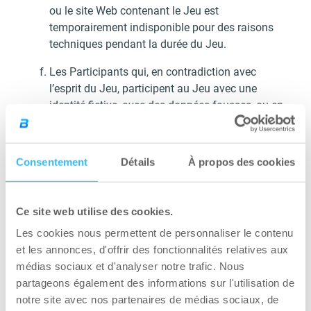
ou le site Web contenant le Jeu est
temporairement indisponible pour des raisons
techniques pendant la durée du Jeu.
Les Participants qui, en contradiction avec
l’esprit du Jeu, participent au Jeu avec une
identité fictive, avec des données fausses, ou en
participant de manière frauduleuse pour
augmenter leurs chances de gagner, pourront
être exclus du Jeu à la discrétion de
Consentement
Détails
À propos des cookies
l’Organisateur. Les Participants agissant de
manière déloyale sont tenus d’indemniser tout
préjudice causé à l’Organisateur dans le cadre du
Ce site web utilise des cookies.
Jeu.
Les cookies nous permettent de personnaliser le contenu
L’Organisateur se réserve le droit d’exclure
et les annonces, d'offrir des fonctionnalités relatives aux
immédiatement du Jeu tout Participant en cas
médias sociaux et d'analyser notre trafic. Nous
de manipulation (informatique) ou une conduite
partageons également des informations sur l'utilisation de
incompatible ou violant l’esprit du Jeu observée
notre site avec nos partenaires de médias sociaux, de