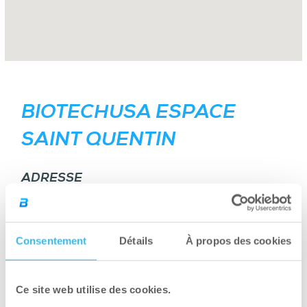
BIOTECHUSA ESPACE
SAINT QUENTIN
ADRESSE
DÉTAILS
Centre Commercial Espace Saint Quentin,
5 Rue
Colbert
,
78180
Montigny-le-Bretonneux
,
France
Consentement
Détails
À propos des cookies
NUMÉRO DE TÉLÉPHONE
Ce site web utilise des cookies.