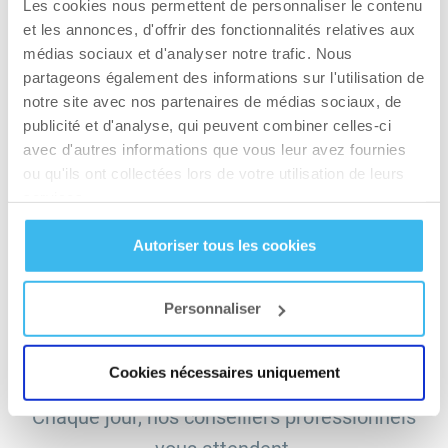
+33 1 30 81 65 23
Les cookies nous permettent de personnaliser le contenu
et les annonces, d'offrir des fonctionnalités relatives aux
SITE INTERNET
médias sociaux et d'analyser notre trafic. Nous
partageons également des informations sur l'utilisation de
Site Internet
notre site avec nos partenaires de médias sociaux, de
publicité et d'analyse, qui peuvent combiner celles-ci
avec d'autres informations que vous leur avez fournies
ou qu'ils ont collectées lors de votre utilisation de leurs
OBTENIR DES INDICATIONS
services.
Autoriser tous les cookies
Personnaliser
INFORMATIONS
COMPLÉMENTAIRES
Cookies nécessaires uniquement
Chaque jour, nos conseillers professionnels