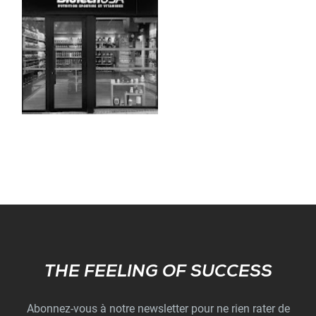
Subscribe
THE FEELING OF SUCCESS
Abonnez-vous à notre newsletter pour ne rien rater de