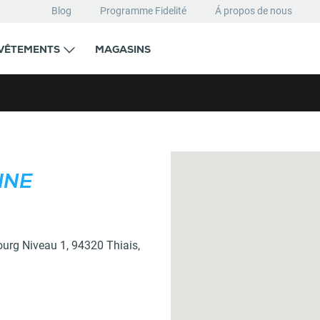
Blog
Programme Fidelité
Á propos de nous
VÊTEMENTS
MAGASINS
CARTE
INE
ourg
Niveau 1,
94320
Thiais
,