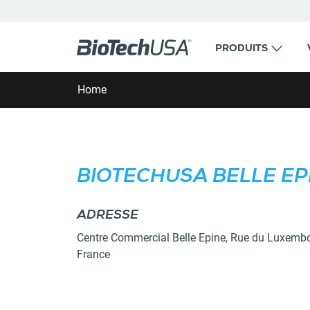
Ignorer et aller au contenu
PRODUITS
Rechercher une fenêtre de saisie automatique
Home
BIOTECHUSA BELLE EP
ADRESSE
DÉTAILS
Centre Commercial Belle Epine,
Rue du Luxemb
France