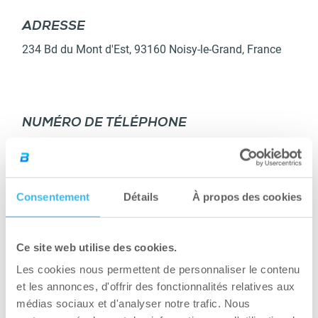
ADRESSE
DÉTAILS
234 Bd du Mont d'Est
,
93160
Noisy-le-Grand
,
France
NUMÉRO DE TÉLÉPHONE
+33 1 58 84 21 01
SITE INTERNET
Consentement
Détails
À propos des cookies
Site Internet
Ce site web utilise des cookies.
Les cookies nous permettent de personnaliser le contenu
OBTENIR DES INDICATIONS
et les annonces, d'offrir des fonctionnalités relatives aux
médias sociaux et d'analyser notre trafic. Nous