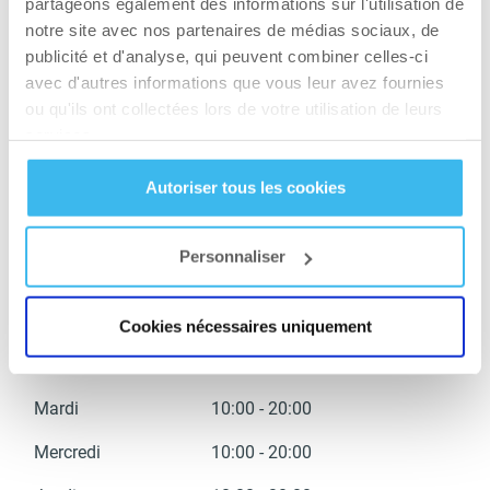
partageons également des informations sur l'utilisation de
notre site avec nos partenaires de médias sociaux, de
publicité et d'analyse, qui peuvent combiner celles-ci
avec d'autres informations que vous leur avez fournies
INFORMATIONS
ou qu'ils ont collectées lors de votre utilisation de leurs
COMPLÉMENTAIRES
services.
Chaque jour, nos conseillers professionnels
Autoriser tous les cookies
vous attendent.
Personnaliser
Cookies nécessaires uniquement
HEURES D’OUVERTURE
Lundi
10:00 - 20:00
Mardi
10:00 - 20:00
Mercredi
10:00 - 20:00