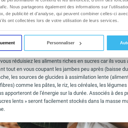
rafic. Nous partageons également des informations sur l'utilisati
utritionnels ?
, de publicité et d'analyse, qui peuvent combiner celles-ci avec
ils ont collectées lors de votre utilisation de leurs services.
 source d’énergie mais c’est aussi un véritable poison p
é en excès. C’est pour cette raison que l’insuline va rédui
 conduisant le glucose vers nos cellules où il sera stoc
quement
Personnaliser
Aut
, les pics d’insuline (forte élévation de cette hormone 
 santé à plus ou moins long terme. La logique – et la bio
vous réduisiez les aliments riches en sucres car ils vous
stant tout en vous coupant les jambes peu après (baisse d
che, les sources de glucides à assimilation lente (alimen
fibres) comme les pâtes, le riz, les céréales, les légumes
 apporteront de l’énergie sur la durée. Associés à des p
sucres lents » seront facilement stockés dans la masse m
ne.