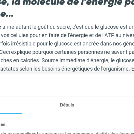
e, la molécule de l’énergie p
ce…
 aime autant le goût du sucre, c’est que le glucose est u
os cellules pour en faire de l’énergie et de l’ATP au niv
rfois irrésistible pour le glucose est ancrée dans nos gè
 Ceci explique pourquoi certaines personnes ne savent pa
riches en calories. Source immédiate d’énergie, le gluco
lactates selon les besoins énergétiques de l’organisme. Ens
finira dans les mitochondries pour libérer des ions H+ qui 
au musculaire, le glucose permet la synthèse de l’ATP qui 
ique afin de mouvoir nos muscles. Cependant, les excès
santé, que vous soyez sportif ou sédentaire…
Détails
t les effets du glucose sur
ies.
me, pourquoi faut-il modérer
e personnaliser le contenu et les annonces, d'offrir des fonctio