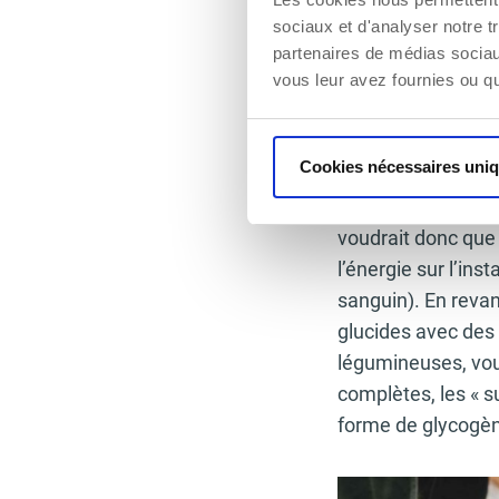
sociaux et d'analyser notre t
apports n
partenaires de médias sociaux
vous leur avez fournies ou qu'
Le glucose est une
quand il est apport
glucose sanguin en
Cookies nécessaires uni
énergie. Cependant
sont néfastes à la
voudrait donc que 
l’énergie sur l’in
sanguin). En revan
glucides avec des 
légumineuses, vous
complètes, les « 
forme de glycogè