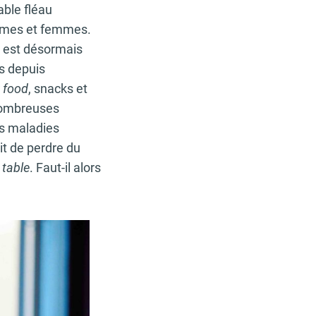
table fléau
mmes et femmes.
es est désormais
s depuis
 food
, snacks
et
 nombreuses
es maladies
it de perdre du
 table
. Faut-il alors