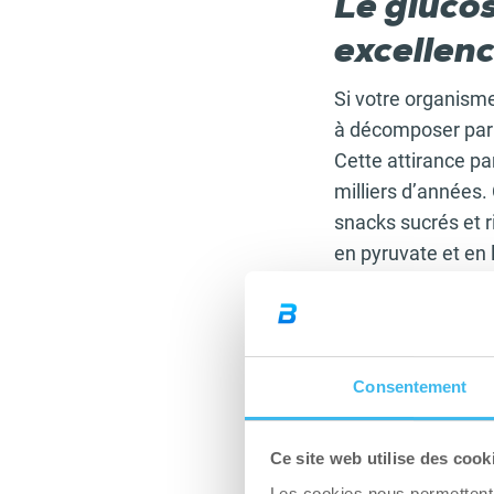
Le glucos
excellen
Si votre organisme
à décomposer par v
Cette attirance pa
milliers d’années.
snacks sucrés et 
en pyruvate et en 
cycle de Krebs et 
l’
énergie
. Au nive
phosphate énergét
pas synonymes de 
Consentement
Quels son
Ce site web utilise des cook
l’organis
Les cookies nous permettent d