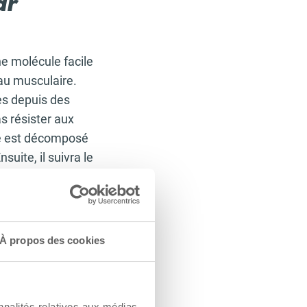
ar
ne molécule facile
eau musculaire.
nes depuis des
s résister aux
se est décomposé
uite, il suivra le
libèrent de
libère un
 de sucre ne sont
À propos des cookies
 les
nnalités relatives aux médias