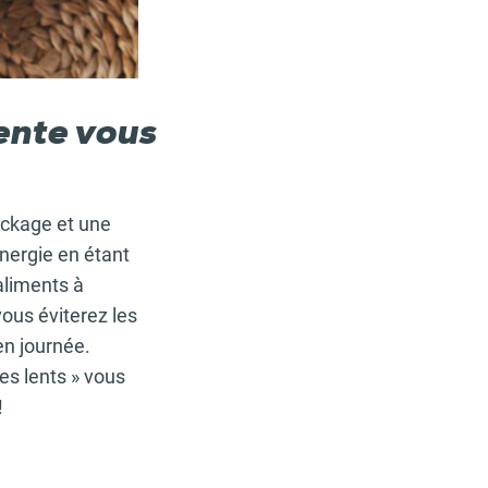
ente vous
tockage et une
énergie en étant
aliments à
vous éviterez les
en journée.
es lents » vous
!