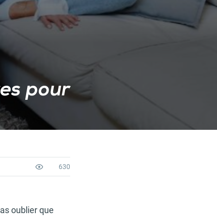
res pour
630
pas oublier que