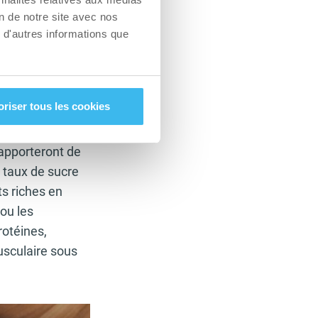
on de notre site avec nos
 d'autres informations que
our l’organisme
re le taux de
ké ou oxydé en
oriser tous les cookies
sur peu de temps)
logie humaine –
 apporteront de
u taux de sucre
ts riches en
 ou les
rotéines,
usculaire sous