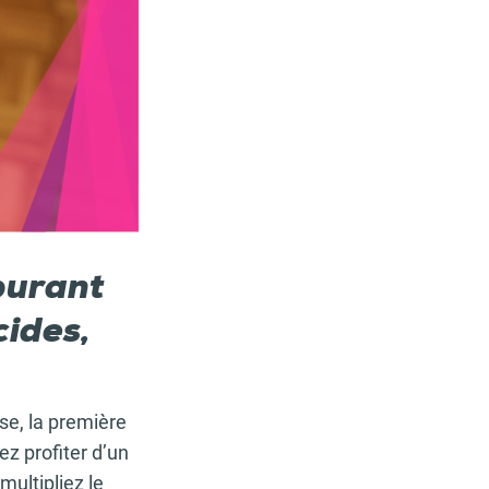
burant
cides,
se, la première
z profiter d’un
ultipliez le