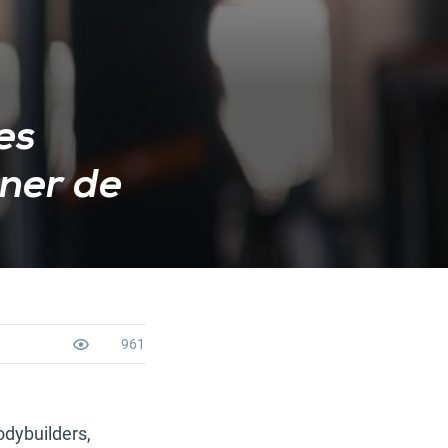
es
ner de
961
odybuilders,