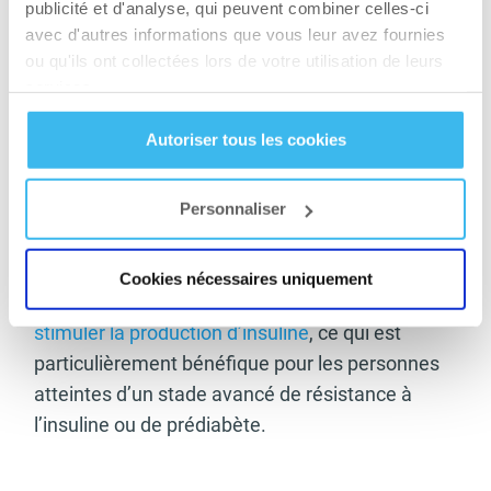
soudains. Il est donc recommandé de
publicité et d'analyse, qui peuvent combiner celles-ci
avec d'autres informations que vous leur avez fournies
consommer régulièrement des aliments qui en
ou qu'ils ont collectées lors de votre utilisation de leurs
sont naturellement riches comme le riz complet,
services.
les flocons d’avoine, le soja, les haricots, le chou,
la laitue, le brocoli et les épinards.
Autoriser tous les cookies
Certaines algues alimentaires contiennent
également une concentration importante de
Personnaliser
minéraux bénéfiques à la régulation de la
glycémie. Par ailleurs, les aliments riches en
Cookies nécessaires uniquement
zinc, comme les champignons,
contribuent à
stimuler la production d’insuline
, ce qui est
particulièrement bénéfique pour les personnes
atteintes d’un stade avancé de résistance à
l’insuline ou de prédiabète.