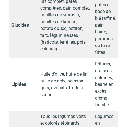
Riz complet, pâtes
pâtes à
complètes, pain complet,
base de
nouilles de sarrasin,
blé raffiné,
nouilles de konjac,
Glucides
pain
patate douce, potiron,
blanc,
taro, légumineuses
pommes
(haricots, lentilles, pois
de terre
chiches)
frites
Fritures,
graisses
Huile d’olive, huile de lin,
saturées,
huile de noix, poisson
Lipides
beurre en
gras, avocats, fruits à
excès,
coque
crème
fraîche
Tous les légumes verts
Légumes
et colorés (épinards,
en