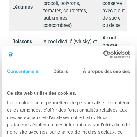
brocoli, poivrons,
conserve
Légumes
tomates, courgettes,
avec ajout
aubergines,
de sucre
concombres)
ou de sel
Alcool
Boissons
Alcool distillé (whisky) et
brassé
alcoolisées
vin (avec modération)
(bière…)
Consentement
Détails
À propos des cookies
Privilégier les fibres et les
minéraux dans son régime
alimentaire
Ce site web utilise des cookies.
Les cookies nous permettent de personnaliser le contenu
Les fibres alimentaires, vitamines et minéraux
et les annonces, d'offrir des fonctionnalités relatives aux
sont des alliés importants dans la régulation de
médias sociaux et d'analyser notre trafic. Nous
la glycémie en ralentissant l’absorption des
partageons également des informations sur l'utilisation de
glucides et en prévenant les pics glycémiques
notre site avec nos partenaires de médias sociaux, de