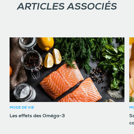
ARTICLES ASSOCIÉS
MODE DE VIE
MO
Les effets des Oméga-3
So
c