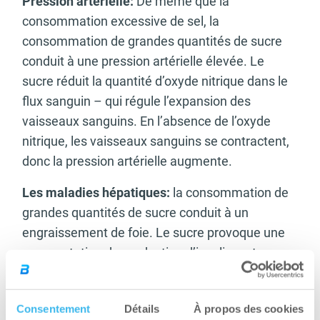
Pression artérielle:
De même que la
consommation excessive de sel, la
consommation de grandes quantités de sucre
conduit à une pression artérielle élevée. Le
sucre réduit la quantité d’oxyde nitrique dans le
flux sanguin – qui régule l’expansion des
vaisseaux sanguins. En l’absence de l’oxyde
nitrique, les vaisseaux sanguins se contractent,
donc la pression artérielle augmente.
Les maladies hépatiques:
la consommation de
grandes quantités de sucre conduit à un
engraissement de foie. Le sucre provoque une
augmentation de production d’insuline, et par
conséquent la graisse produite à partir de sucre
est déposée dans le foie, entraînant une
Consentement
Détails
À propos des cookies
inflammation et d’autres maladies.