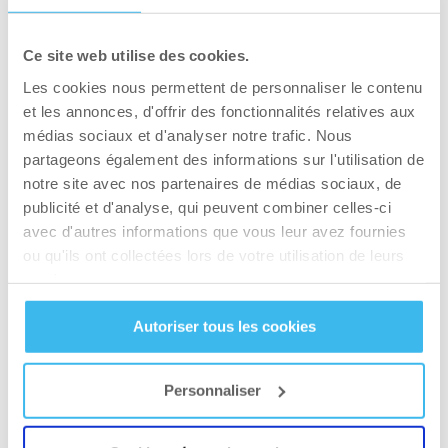
Problèmes dentaires:
lorsqu’il est mélangé avec
Ce site web utilise des cookies.
de la salive, le sucre crée un acide qui détruit
Les cookies nous permettent de personnaliser le contenu
l’émail des dents, ainsi les agents pathogènes
et les annonces, d'offrir des fonctionnalités relatives aux
présents dans la bouche peuvent atteindre les
médias sociaux et d'analyser notre trafic. Nous
couches plus profondes de la dent plus
partageons également des informations sur l'utilisation de
facilement, et peuvent aussi causer d’autres
notre site avec nos partenaires de médias sociaux, de
dommages à ces endroits.
publicité et d'analyse, qui peuvent combiner celles-ci
avec d'autres informations que vous leur avez fournies
Diabète:
La consommation de grandes
ou qu'ils ont collectées lors de votre utilisation de leurs
quantités de sucre est la route pour le diabète. Il
services.
est nécéssaire que le pancréas ait la capacité de
Autoriser tous les cookies
production d’insuline afin que le sucre puisse
être canalisé dans les cellules. Cette capacité –
ou la capacité de démantèlement du sucre
Personnaliser
grâce à l’action déteriorante d’insuline – peut se
réduire au fil du temps, s’il y a un apport