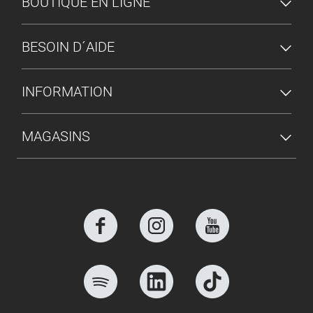
MENU DU PIED DE PAGE
BOUTIQUE EN LIGNE
BESOIN D´AIDE
INFORMATION
MAGASINS