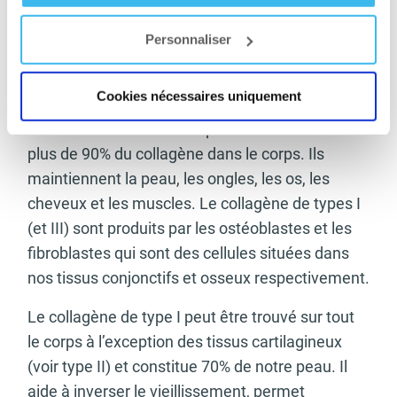
1. Type I de collagène
Personnaliser
Très souvent les collagènes de types I et III sont
regroupés. En effet, ces deux types de collagène
Cookies nécessaires uniquement
sont les plus abondants et remplissent des
fonctions similaires. Ils représentent ensemble
plus de 90% du collagène dans le corps. Ils
maintiennent la peau, les ongles, les os, les
cheveux et les muscles. Le collagène de types I
(et III) sont produits par les ostéoblastes et les
fibroblastes qui sont des cellules situées dans
nos tissus conjonctifs et osseux respectivement.
Le collagène de type I peut être trouvé sur tout
le corps à l’exception des tissus cartilagineux
(voir type II) et constitue 70% de notre peau. Il
aide à inverser le vieillissement, permet