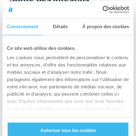
Le collagène joue un rôle important dans le
maintien de la barrière intestinale qui empêche
Consentement
Détails
À propos des cookies
la pénétration d’aliments et des toxines
incontrôlée, ce qui évite une inflammation
entraînant des maladies inflammatoires de
Ce site web utilise des cookies.
l’intestin.
Les cookies nous permettent de personnaliser le contenu
et les annonces, d'offrir des fonctionnalités relatives aux
Types de peptides de
médias sociaux et d'analyser notre trafic. Nous
partageons également des informations sur l'utilisation de
collagène
notre site avec nos partenaires de médias sociaux, de
publicité et d'analyse, qui peuvent combiner celles-ci
Il existe plus de 40 types de collagène au total
avec d'autres informations que vous leur avez fournies
dans le corps, cependant nous allons parler des
ou qu'ils ont collectées lors de votre utilisation de leurs
types les plus répandus et abondants: collagène
services.
de type I, II et III.
Autoriser tous les cookies