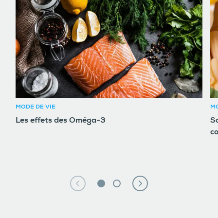
MODE DE VIE
MO
Les effets des Oméga-3
So
c