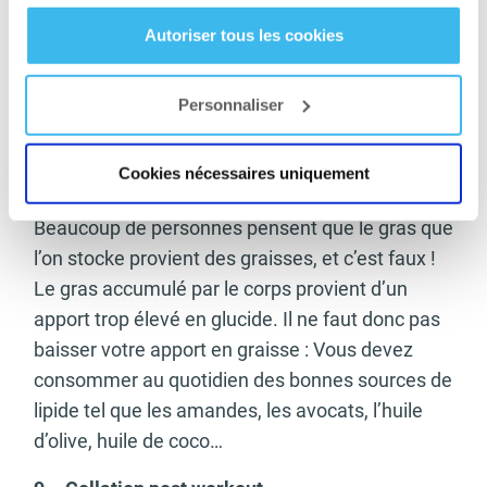
protéines solide tel que les œufs, les viandes
Autoriser tous les cookies
maigres, les poissons blanc. Si vous n’arrivez
pas à atteindre votre objectif alors vous pouvez
utiliser les compléments alimentaires tels que la
Personnaliser
whey.
Cookies nécessaires uniquement
8 – Ne pas négliger l’apport en graisse
Beaucoup de personnes pensent que le gras que
l’on stocke provient des graisses, et c’est faux !
Le gras accumulé par le corps provient d’un
apport trop élevé en glucide. Il ne faut donc pas
baisser votre apport en graisse : Vous devez
consommer au quotidien des bonnes sources de
lipide tel que les amandes, les avocats, l’huile
d’olive, huile de coco…