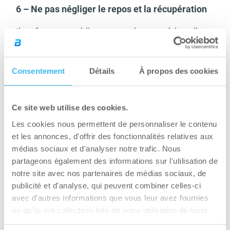
6 – Ne pas négliger le repos et la récupération
Il ne faut pas oublier que ce n’est pas à la salle
que votre muscle se construit. Vous cassez des
fibres à la salle et c’est les jours suivants que le
Consentement
Détails
À propos des cookies
processus de reconstruction musculaire se
produit. Il ne faut pas s’entrainer en musculation
plus de 4/5 fois par semaine. Si vous êtes déjà à
Ce site web utilise des cookies.
ce nombre de séance par semaine vous allez
Les cookies nous permettent de personnaliser le contenu
probablement devoir travailler en split.
et les annonces, d'offrir des fonctionnalités relatives aux
médias sociaux et d'analyser notre trafic. Nous
7 – Manger suffisamment de protéine
partageons également des informations sur l'utilisation de
notre site avec nos partenaires de médias sociaux, de
On ne vous le répétera jamais assez, mais la
publicité et d'analyse, qui peuvent combiner celles-ci
protéine est l’élément clé pour construire du
avec d'autres informations que vous leur avez fournies
muscle. Il faut donc alors manger environ 1.5-2g
ou qu'ils ont collectées lors de votre utilisation de leurs
de protéine par poids de corps. Privilégié les
services.