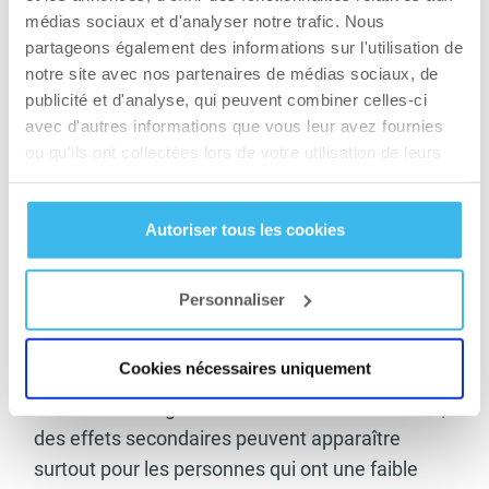
médias sociaux et d'analyser notre trafic. Nous
Une fois cela fait, vous pouvez procéder au
partageons également des informations sur l'utilisation de
mixage. Cette dernière peut durer environ 10
notre site avec nos partenaires de médias sociaux, de
minutes. Lorsque vous obtenez un liquide blanc,
publicité et d'analyse, qui peuvent combiner celles-ci
avec d'autres informations que vous leur avez fournies
vous pourrez y ajouter un peu de sel et du sucre
ou qu'ils ont collectées lors de votre utilisation de leurs
pour avoir un gout parfait. Pour terminer, utilisez
services.
le filtre pour enlever les résidus qui se trouvent
dans le lait. Cette étape passée, votre lait
Autoriser tous les cookies
d’amande est prêt à être consommé.
Quelques consignes à prendre en compte
Personnaliser
Le lait d’amande est un aliment aux bienfaits
Cookies nécessaires uniquement
multiples. Toutefois, il faudra prendre en compte
certaines consignes. Lors de sa consommation,
des effets secondaires peuvent apparaître
surtout pour les personnes qui ont une faible