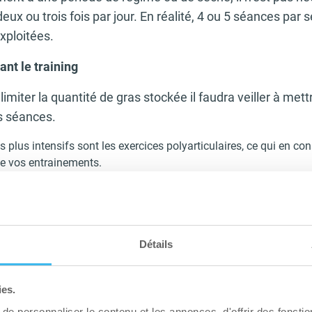
deux ou trois fois par jour. En réalité, 4 ou 5 séances par
exploitées.
ant le training
imiter la quantité de gras stockée il faudra veiller à met
es séances.
es plus intensifs sont les exercices polyarticulaires, ce qui en c
de vos entrainements.
ices polyarticulaires (squats, deadlifts, bench, tractions, over
fibres musculaires de différents muscles. Pour favoriser le gain
re force en ajustant votre charge. 1 kg par semaine environ sem
Détails
cice d’isolation en fin de séance sur le muscle que vous souhait
n muscle auquel vous souhaitez ajouter plus de galbe.
 de cardio, de façon à maintenir votre taux de bodyfat relativem
ies.
our une séance cardio modérée et préférez l’intensité p
e personnaliser le contenu et les annonces, d'offrir des fonctio