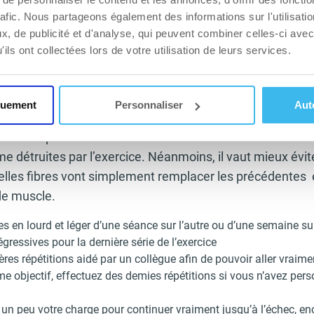
mple, deux joggings par semaine, quelques séances de 
rafic. Nous partageons également des informations sur l'utilisati
, de publicité et d'analyse, qui peuvent combiner celles-ci avec
ils ont collectées lors de votre utilisation de leurs services.
le pour plus d’efficacité ?
 c’est ce qui le fait grossir. Le stress supplémentaire gé
quement
Personnaliser
Aut
ques va avoir pour conséquence la fabrication immédiate
pour remplacer du moins momentanément les fibres e
e détruites par l’exercice. Néanmoins, il vaut mieux évite
elles fibres vont simplement remplacer les précédentes e
de muscle.
s en lourd et léger d’une séance sur l’autre ou d’une semaine sur
égressives pour la dernière série de l’exercice
ières répétitions aidé par un collègue afin de pouvoir aller vraime
e objectif, effectuez des demies répétitions si vous n’avez per
 un peu votre charge pour continuer vraiment jusqu’à l’échec, en