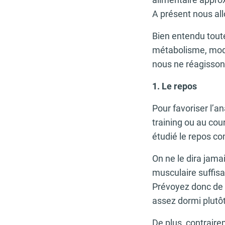
A présent nous al
Bien entendu tout
métabolisme, mode
nous ne réagisson
1. Le repos
Pour favoriser l’an
training ou au cou
étudié le repos co
On ne le dira jama
musculaire suffis
Prévoyez donc de d
assez dormi plutôt
De plus, contraire