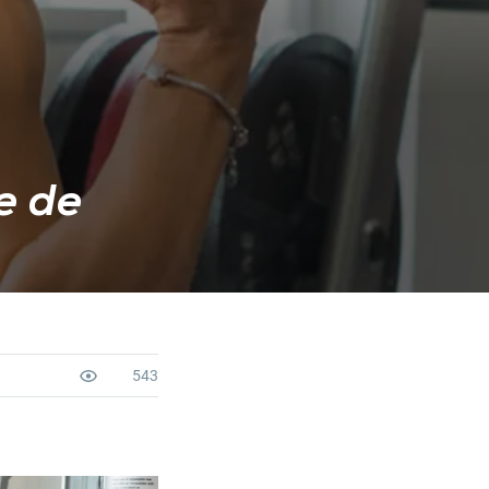
se de
543