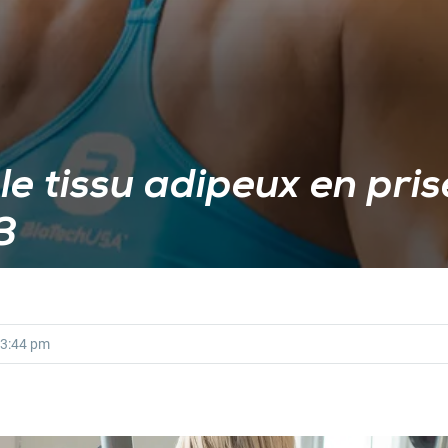
 le tissu adipeux en pri
3
3:44 pm