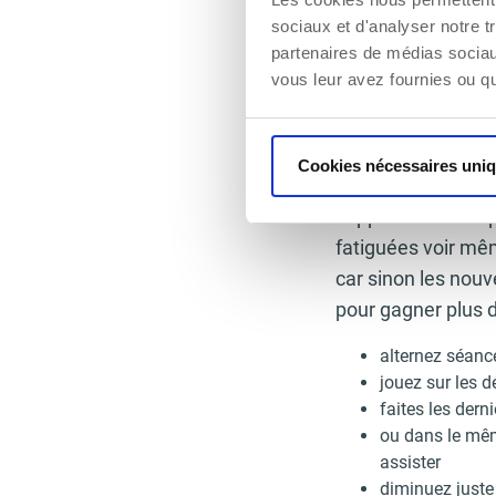
de muscu. Par exe
sociaux et d'analyser notre t
partenaires de médias sociaux
vélo elliptique…
vous leur avez fournies ou qu'
3. Choquer un musc
Choquer le muscle,
Cookies nécessaires uni
différentes techni
supplémentaires 
fatiguées voir mêm
car sinon les nouv
pour gagner plus 
alternez séance
jouez sur les d
faites les dern
ou dans le mêm
assister
diminuez juste