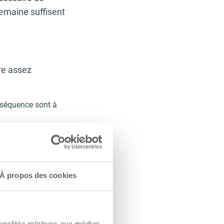
 semaine suffisent
tre assez
onséquence sont à
head press…)
 de muscle, augmentez
ble être un bon
À propos des cookies
ez cibler. Un muscle
ent bas.
our vos séances
nnalités relatives aux médias