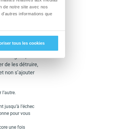
marche rapide, du
on de notre site avec nos
 d'autres informations que
néré par
oriser tous les cookies
 de fibres
ndommagées,
r de les détruire,
t non s’ajouter
 l’autre.
nt jusqu’à l’échec
sonne pour vous
core une fois