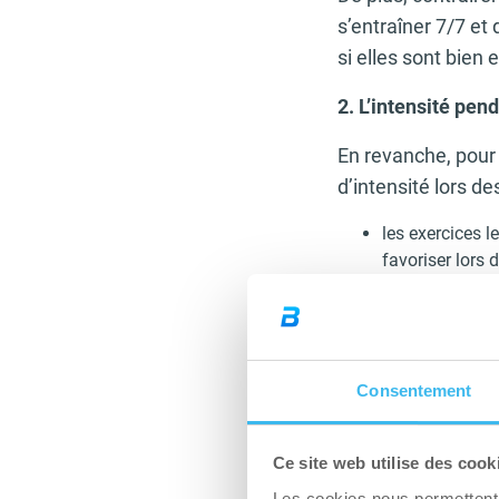
s’entraîner 7/7 et 
si elles sont bien 
2. L’intensité pend
En revanche, pour l
d’intensité lors d
les exercices l
favoriser lors 
ces mêmes exerc
recrutent les 
légèrement vot
départ.
Consentement
ajoutez un exer
en retard ou u
ajoutez un peu
Ce site web utilise des cook
Optez davantage p
Les cookies nous permettent d