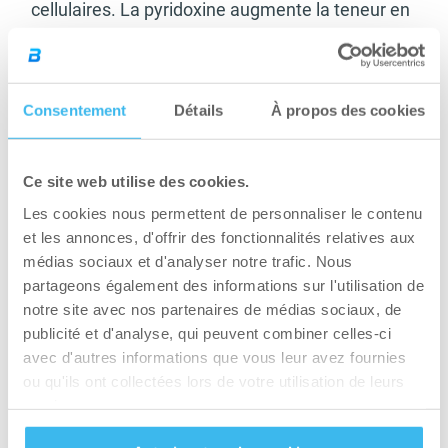
cellulaires. La pyridoxine augmente la teneur en
créatine dans le muscle strié, qui joue un rôle
important dans la contraction musculaire. Il
participe au métabolisme des graisses et des
Consentement
Détails
À propos des cookies
lipides, améliore l’absorption des acides gras
insaturés. Il régule le système immunitaire
également.
Ce site web utilise des cookies.
Les cookies nous permettent de personnaliser le contenu
Enfin, la
et les annonces, d'offrir des fonctionnalités relatives aux
glutamine
médias sociaux et d'analyser notre trafic. Nous
est aussi un
partageons également des informations sur l'utilisation de
acide
notre site avec nos partenaires de médias sociaux, de
aminé qui a
publicité et d'analyse, qui peuvent combiner celles-ci
avec d'autres informations que vous leur avez fournies
un effet
ou qu'ils ont collectées lors de votre utilisation de leurs
positif sur la
services.
sécrétion
de GH, qu’il