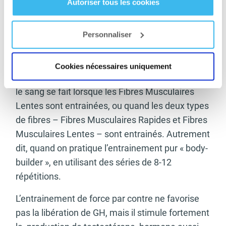
Autoriser tous les cookies
est donc
conseillé de
Personnaliser
combiner avec les autres composantes.
En ce qui concerne l’entrainement – il faut savoir
Cookies nécessaires uniquement
que la libération d’hormone de croissance dans
le sang se fait lorsque les Fibres Musculaires
Lentes sont entrainées, ou quand les deux types
de fibres – Fibres Musculaires Rapides et Fibres
Musculaires Lentes – sont entrainés. Autrement
dit, quand on pratique l’entrainement pur « body-
builder », en utilisant des séries de 8-12
répétitions.
L’entrainement de force par contre ne favorise
pas la libération de GH, mais il stimule fortement