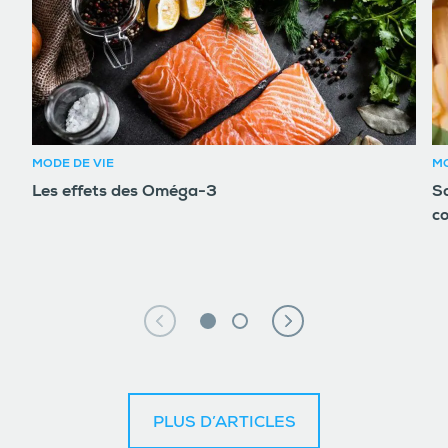
MODE DE VIE
MO
Les effets des Oméga-3
So
c
PLUS D’ARTICLES