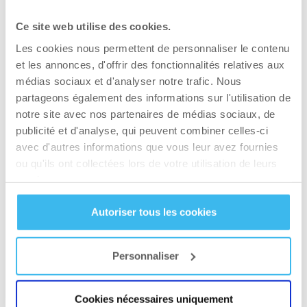
délicatesse que je ne considérerais pas comme
Ce site web utilise des cookies.
une source de base utilisée pour reconstituer
Les cookies nous permettent de personnaliser le contenu
votre besoin quotidien en protéines, c’est
et les annonces, d'offrir des fonctionnalités relatives aux
quelque chose que vous mangez en plus, une
médias sociaux et d'analyser notre trafic. Nous
fois que votre portion régulière nécessaire fut
partageons également des informations sur l'utilisation de
consommée.
notre site avec nos partenaires de médias sociaux, de
publicité et d'analyse, qui peuvent combiner celles-ci
Les œufs et le cottage cheese figurent parmi les
avec d'autres informations que vous leur avez fournies
10 principales sources de protéines. Si vous
ou qu'ils ont collectées lors de votre utilisation de leurs
vous ennuyez de manger du cottage cheese pur
services.
ou ne pouvez même plus regarder les œufs
Autoriser tous les cookies
brouillés, il existe de nombreuses recettes pour
rendre votre alimentation plus variée.
Personnaliser
La teneur en matières grasses doit également
être prise en considération. Vous devriez être
Cookies nécessaires uniquement
dans la norme, à moins de manger 50-60 œufs