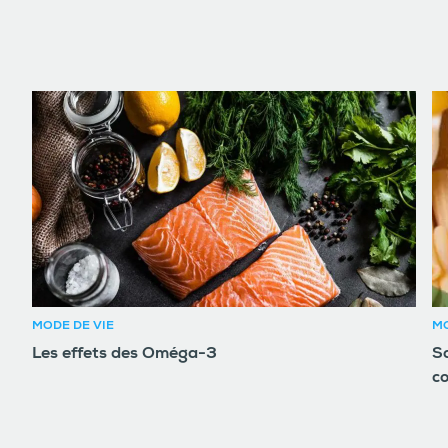
MODE DE VIE
MO
Les effets des Oméga-3
So
c