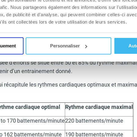
u différente pour les exercices en anaérobie pure (résista
rafic. Nous partageons également des informations sur l'utilisati
’est pas aussi important (les ventricules n’ont pas tenda
, de publicité et d'analyse, qui peuvent combiner celles-ci avec
ils ont collectées lors de votre utilisation de leurs services.
uscle cardiaque se renforce).
otre rythme cardiaque maximal il faut soustraire votre âg
personne de 45 ans le rythme maximal serait d’environ 
quement
Personnaliser
Aut
 impératif de savoir que – pendant des exercices physique
sée d’efforts se situe entre 50 et 85% du rythme maximal
obtenir d’un entrainement donné.
qui récapitule les rythmes cardiaques optimaux et maxima
ythme cardiaque optimal
Rythme cardiaque maximal
 to 170 battements/minute
220 battements/minute
to 162 battements/minute
190 battements/minute