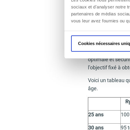
L’action est un pe
sociaux et d'analyser notre t
l’afflux sanguin n
partenaires de médias sociaux
vous leur avez fournies ou qu'
volume, mais le m
Afin de calculer v
exemple pour une 
Cookies nécessaires uni
pulsations. Il est
optimale et sécuri
l’objectif fixé à 
Voici un tableau 
âge.
R
25 ans
100
30 ans
95 