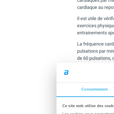
cardiaques par min
cardiaque au repo
Il est utile de vér
exercices physique
entrainements spo
La fréquence cardi
pulsations par mi
de 60 pulsations, 
endurant – répond
corps humain. Lor
quantités de sang
traduit par une au
Consentement
cardiaque (ce qui 
de sang éjectée es
Ce site web utilise des cook
contractions pour
Les cookies nous permettent d