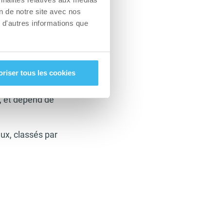
nce ou force), ou
on de notre site avec nos
nce à augmenter de
 d'autres informations que
e de 220 – par
220 – 45 = 175
oriser tous les cookies
s – la zone
, et dépend de
ux, classés par