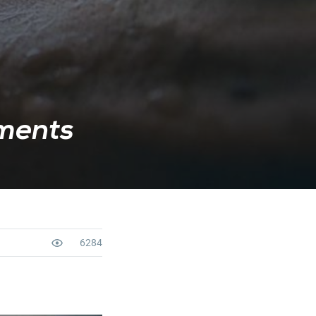
ements
6284