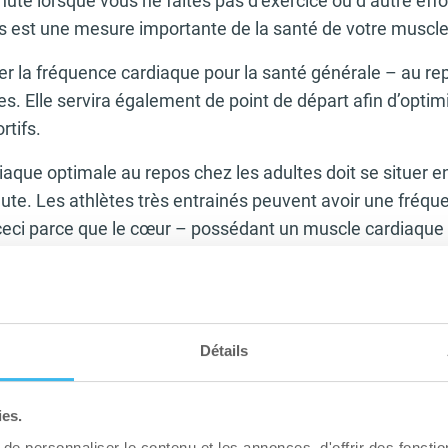
ute lorsque vous ne faites pas d’exercice ou d’autre effo
s est une mesure importante de la santé de votre muscle
ifier la fréquence cardiaque pour la santé générale – au re
s. Elle servira également de point de départ afin d’optimi
rtifs.
aque optimale au repos chez les adultes doit se situer e
nute. Les athlètes très entrainés peuvent avoir une fréq
ceci parce que le cœur – possédant un muscle cardiaque 
 à un entrainement physique régulier à la façon de tous 
s d’un entrainement en aérobie le cœur a besoin de pomp
 pour oxygénation des organes, ce qui – avec un entraine
gmentation de la taille des ventricules et renforcement 
Détails
augmente la taille du cœur). Ainsi pour une pulsation car
t plus importante, ce qui se traduit par une baisse de n
ies.
 un amont de sang nécessaire à pomper.
e personnaliser le contenu et les annonces, d'offrir des fonctio