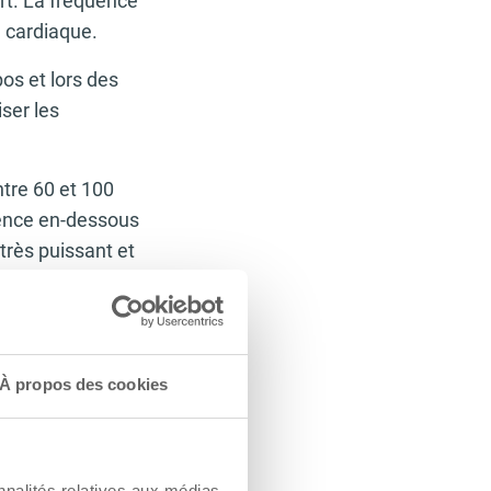
rt. La fréquence
 cardiaque.
pos et lors des
ser les
ntre 60 et 100
uence en-dessous
très puissant et
les muscles du
er de larges
ment régulier – se
du muscle
À propos des cookies
diaque la quantité
ombre de
nnalités relatives aux médias