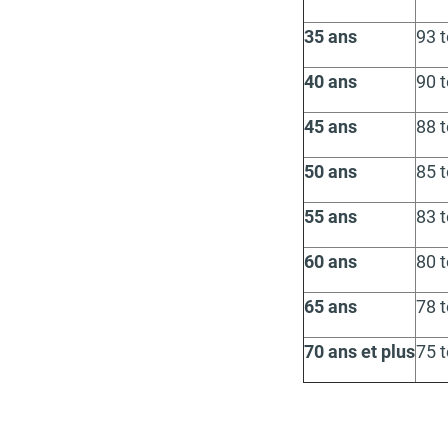
35 ans
93 
40 ans
90 
45 ans
88 
50 ans
85 
55 ans
83 
60 ans
80 
65 ans
78 
70 ans et plus
75 