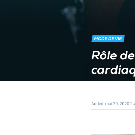
MODE DE VIE
Rôle de
cardiaq
Added:
mai 20, 2020
2: