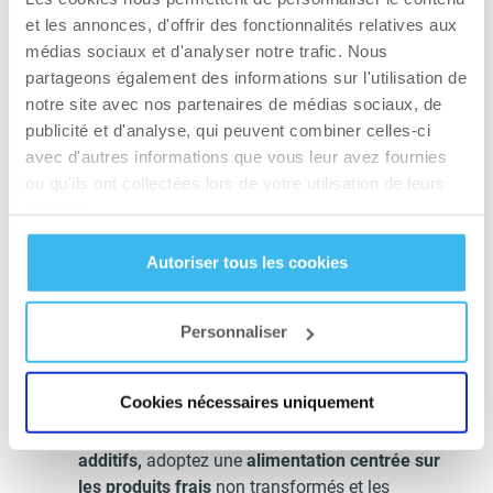
parmesan, naturellement pauvres en lactose,
et les annonces, d'offrir des fonctionnalités relatives aux
sont généralement bien tolérés. Les margarines
médias sociaux et d'analyser notre trafic. Nous
végétales et crèmes à base de soja, d’avoine ou
partageons également des informations sur l'utilisation de
de coco représentent des alternatives efficaces
notre site avec nos partenaires de médias sociaux, de
au beurre et à la crème fraîche traditionnels.
publicité et d'analyse, qui peuvent combiner celles-ci
Concernant
l’intolérance au gluten
,
privilégiez
avec d'autres informations que vous leur avez fournies
les
farines et céréales alternatives
comme le riz,
ou qu'ils ont collectées lors de votre utilisation de leurs
le maïs, le sarrasin, le quinoa ou le millet. Les
services.
pâtes à base de légumineuses ou de riz ainsi que
les pains sans gluten spécifiquement formulés
Autoriser tous les cookies
enrichiront votre régime. Une vigilance
particulière s’impose lors de la lecture des
étiquettes, le gluten étant fréquemment présent
Personnaliser
dans de nombreux produits transformés comme
les sauces, bouillons, charcuteries et mélanges
Cookies nécessaires uniquement
d’épices.
Pour les
intolérances aux conservateurs et
additifs,
adoptez une
alimentation centrée sur
les produits frais
non transformés et les