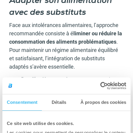
Adapter son alimentation
avec des substituts
Face aux intolérances alimentaires, l’approche
recommandée consiste à é
liminer ou réduire la
consommation des aliments problématiques
.
Pour maintenir un régime alimentaire équilibré
et satisfaisant, l’intégration de substituts
adaptés s’avère essentielle.
Pour
l’intolérance au lactose,
optez pour des
alternatives végétale
s comme les laits
d’amande, d’avoine, de riz ou de coco,
idéalement enrichis en calcium. Les yaourts et
Consentement
Détails
À propos des cookies
fromages végétaux constituent d’excellentes
options, tout comme les
produits
spécifiquement délactosés
. Les fromages à
Ce site web utilise des cookies.
maturation prolongée tels que le comté ou le
Les cookies nous permettent de personnaliser le contenu