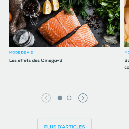
MODE DE VIE
MO
Les effets des Oméga-3
So
c
PLUS D’ARTICLES