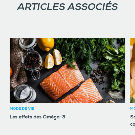
ARTICLES ASSOCIÉS
MODE DE VIE
MO
Les effets des Oméga-3
So
c