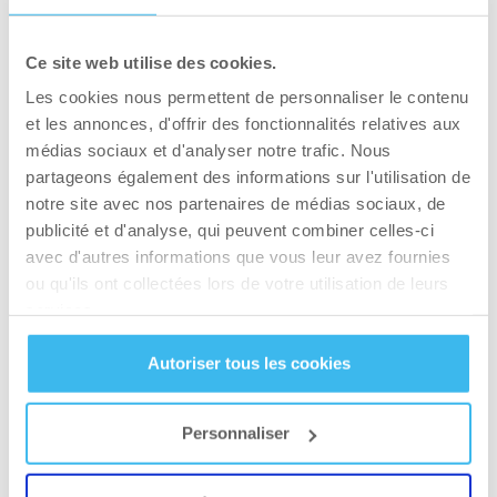
énergie et ses
triglycérides
Ce site web utilise des cookies.
Les cookies nous permettent de personnaliser le contenu
Lorsque
les triglycérides sont bas et que les
et les annonces, d'offrir des fonctionnalités relatives aux
signes sont persistants
, retrouver de l’énergie
médias sociaux et d'analyser notre trafic. Nous
passe par un rééquilibrage de l’alimentation et
partageons également des informations sur l'utilisation de
de la récupération, soutenu par des
notre site avec nos partenaires de médias sociaux, de
compléments alimentaires adaptés.
publicité et d'analyse, qui peuvent combiner celles-ci
avec d'autres informations que vous leur avez fournies
Commencez par réintroduire des graisses de
ou qu'ils ont collectées lors de votre utilisation de leurs
qualité comme l’huile d’olive, les poissons gras
services.
ou les noix. Associées à des glucides
Autoriser tous les cookies
complexes, elles permettent au foie de
reconstituer les réserves de triglycérides et
d’assurer une énergie plus stable au quotidien.
Personnaliser
Pour optimiser l’absorption des vitamines