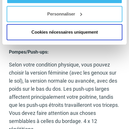
répétitions des deux côtés. Si vous n’avez pas
Personnaliser
une telle surface, prenez une position de largeur
d’épaule, penchez-vous en avant avec votre dos
droit et tirez vos deux coudes recourbés en
Cookies nécessaires uniquement
fermant vos omoplates: 4 x 15 répétitions.
Pompes/Push-ups:
Selon votre condition physique, vous pouvez
choisir la version féminine (avec les genoux sur
le sol), la version normale ou avancée, avec des
poids sur le bas du dos. Les push-ups larges
affectent principalement votre poitrine, tandis
que les push-ups étroits travailleront vos triceps.
Vous devez faire attention aux choses
semblables à celles du bordage. 4 x 12