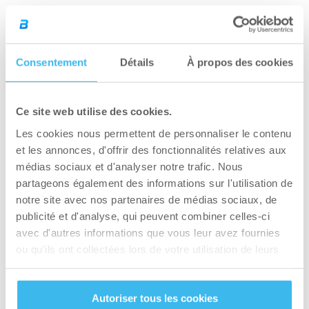
lent avec des pauses. Essayer 4 tours!
Rangée d’haltères à un bras ou rangée d’haltères
Consentement
Détails
À propos des cookies
courbées:
Si vous avez une surface que vous pouvez
Ce site web utilise des cookies.
utiliser comme un banc de gym pour vous
soutenir (p.ex.: un canapé ou une table basse
Les cookies nous permettent de personnaliser le contenu
et les annonces, d'offrir des fonctionnalités relatives aux
robuste), mettez votre genou gauche et votre
médias sociaux et d'analyser notre trafic. Nous
bras gauche étendu dessus. Prenez un
partageons également des informations sur l'utilisation de
haltère/une bouteille d’eau minérale/un poids
notre site avec nos partenaires de médias sociaux, de
facile à prendre dans votre main droite, et
publicité et d'analyse, qui peuvent combiner celles-ci
gardez votre dos horizontal et droit. Tirez votre
avec d'autres informations que vous leur avez fournies
coude droit sur votre côté, juste à côté de votre
ou qu'ils ont collectées lors de votre utilisation de leurs
services.
corps, en fermant vos omoplates. Assurez-vous
que le haut de votre corps reste immobile (ne
Autoriser tous les cookies
faites pas pivoter le haut du corps). Faire 4 x 15