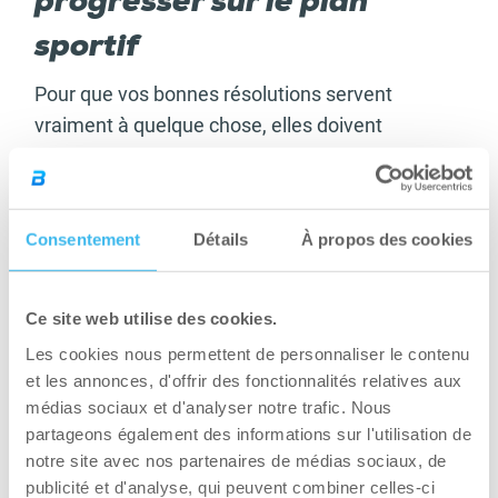
progresser sur le plan
sportif
Pour que vos bonnes résolutions servent
vraiment à quelque chose, elles doivent
nécessairement s’appliquer et durer. Disons que
la nouvelle année est l’occasion rêvée pour
modifier vos programmes d’entraînements ou
Consentement
Détails
À propos des cookies
changer d’exercices. Vous pourriez aussi ajouter
une séance de sport si votre récupération est
bonne ou au contraire, prendre un
jour de repos
Ce site web utilise des cookies.
supplémentaire si vous en avez besoin pour
Les cookies nous permettent de personnaliser le contenu
récupérer. Évitez, par exemple, de vous focaliser
et les annonces, d'offrir des fonctionnalités relatives aux
excessivement sur le développé couché.
médias sociaux et d'analyser notre trafic. Nous
partageons également des informations sur l'utilisation de
Concentrez-vous plutôt sur les exercices
notre site avec nos partenaires de médias sociaux, de
d’écarté comme l’écarté couché ou incliné afin
publicité et d'analyse, qui peuvent combiner celles-ci