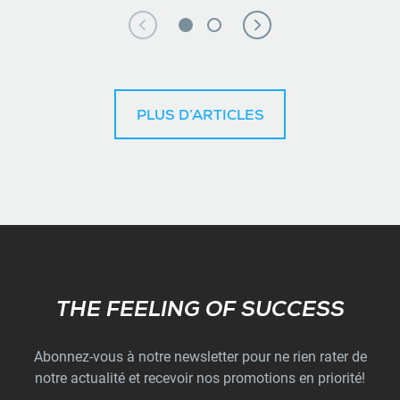
PLUS D’ARTICLES
Subscribe
THE FEELING OF SUCCESS
Abonnez-vous à notre newsletter pour ne rien rater de
notre actualité et recevoir nos promotions en priorité!