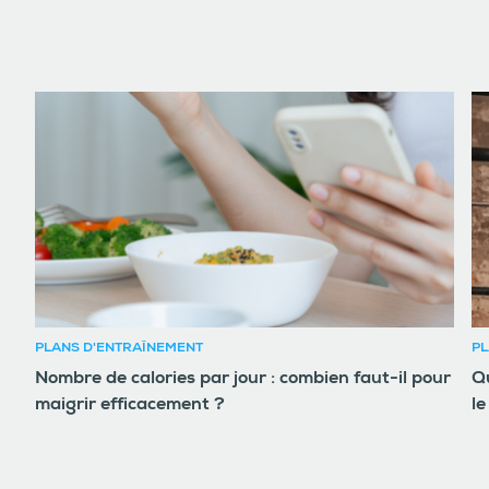
PLANS D'ENTRAÎNEMENT
PL
Nombre de calories par jour : combien faut-il pour
Qu
maigrir efficacement ?
le