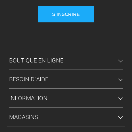
S'INSCRIRE
MENU DU PIED DE PAGE
BOUTIQUE EN LIGNE
BESOIN D´AIDE
INFORMATION
MAGASINS