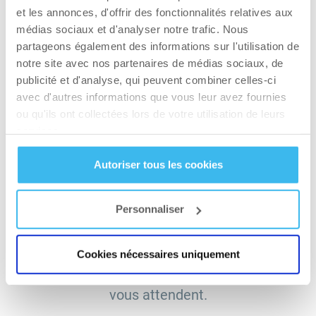
et les annonces, d'offrir des fonctionnalités relatives aux
SITE INTERNET
médias sociaux et d'analyser notre trafic. Nous
Site Internet
partageons également des informations sur l'utilisation de
notre site avec nos partenaires de médias sociaux, de
publicité et d'analyse, qui peuvent combiner celles-ci
avec d'autres informations que vous leur avez fournies
OBTENIR DES INDICATIONS
ou qu'ils ont collectées lors de votre utilisation de leurs
services.
Autoriser tous les cookies
INFORMATIONS
Personnaliser
COMPLÉMENTAIRES
Cookies nécessaires uniquement
Chaque jour, nos conseillers professionnels
vous attendent.