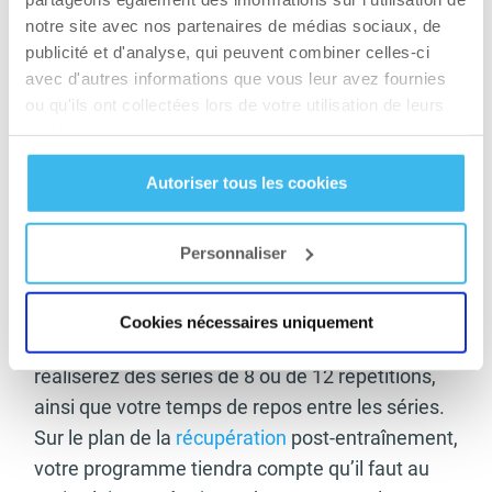
notre site avec nos partenaires de médias sociaux, de
publicité et d'analyse, qui peuvent combiner celles-ci
VISITEZ LE WEBSHOP
avec d'autres informations que vous leur avez fournies
ou qu'ils ont collectées lors de votre utilisation de leurs
services.
Autoriser tous les cookies
Concernant votre entraînement lui-même,
autant le volume que l’intensité seront
déterminés par votre programme d’exercices.
Personnaliser
C’est à partir de ces deux critères que votre
coach déterminera si vous devez effectuer 3 ou
Cookies nécessaires uniquement
4 exercices par groupe musculaire, si vous
réaliserez des séries de 8 ou de 12 répétitions,
ainsi que votre temps de repos entre les séries.
Sur le plan de la
récupération
post-entraînement,
votre programme tiendra compte qu’il faut au