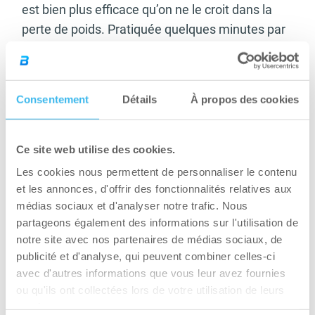
est bien plus efficace qu’on ne le croit dans la
perte de poids. Pratiquée quelques minutes par
jour, dans le cadre d’une série d’exercices
enchaînés, la corde à sauter vient renforcer
votre tonus musculaire. N’hésitez pas à
Consentement
Détails
À propos des cookies
consulter votre médecin avant de commencer
un entraînement sportif pour éliminer tout
problème cardiaque.
Ce site web utilise des cookies.
Les cookies nous permettent de personnaliser le contenu
Faire du sport en salle
et les annonces, d'offrir des fonctionnalités relatives aux
médias sociaux et d'analyser notre trafic. Nous
Si vous habitez à proximité d’une salle de sport,
partageons également des informations sur l'utilisation de
pourquoi ne pas commencer un programme de
notre site avec nos partenaires de médias sociaux, de
publicité et d'analyse, qui peuvent combiner celles-ci
prise de masse musculaire qui va vous faire
avec d'autres informations que vous leur avez fournies
perdre vos 5 kg superflus ? Il ne s’agit pas ici de
ou qu'ils ont collectées lors de votre utilisation de leurs
faire des exercices de développement
services.